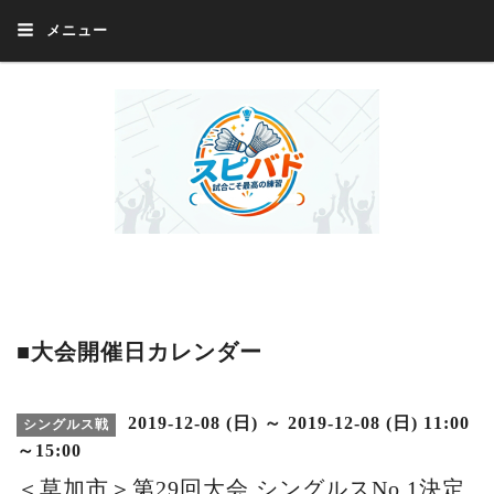
メニュー
Welcome 『スピバド』‼️『スピバド』は、バドミントン大会をほぼ毎週開催
中！ 誰でも、気軽に、好きな時に、エントリー出来ます。年齢・性別・居住
地・国籍等一切不問。体にハンデがあるかたの参加もOK。
■大会開催日カレンダー
2019-12-08 (日) ～ 2019-12-08 (日) 11:00
シングルス戦
～15:00
＜草加市＞第29回大会 シングルスNo.1決定