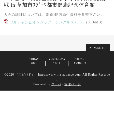
戦 in 草加市ｽﾎﾟｰﾂ都市健康記念体育館
大会の詳細については、別途HP内添付資料を参照下さい。
12月チャンピオンシップ（シングルス）.pdf
(0.16MB)
PAGE TOP
TODAY
YESTERDAY
TOTAL
600
1661
1799452
©2026
『スピバド』 https://www.hta-advance.com
. All Rights Reserve
d.
Powered by
グーペ
/
管理ページ