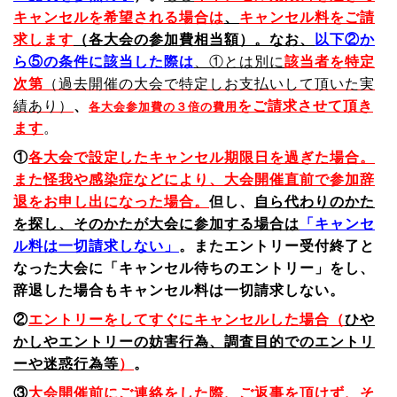
キャンセルを希望される場合は
、
キャンセル料をご請
求します
（各大会の参加費相当額）
。なお、
以下②か
ら⑤の条件に該当した際は
、①とは別に
該当者を特定
次第
（過去開催の大会で特定しお支払いして頂いた実
績あり）
、
を
ご請求させて頂き
各大会参加費の３倍の費用
ます
。
①
各大会で設定した
キャンセル期限日を過ぎた場合。
また怪我や感染症などにより、大会開催直前で参加辞
退をお申し出になった場合。
但し、
自ら代わりのかた
を探し、そのかたが大会に
参加する場合は
「キャンセ
ル料は一切請求しない」
。またエントリー受付終了と
なった大会に「キャンセル待ちのエントリー」をし、
辞退した場合もキャンセル料は一切請求しない。
②
エントリーをしてすぐにキャンセルした場合（
ひや
かしやエントリーの妨害行為、調査目的でのエントリ
ーや迷惑行為等
）
。
③
大会開催前にご連絡をした際、ご返事を頂けず、そ