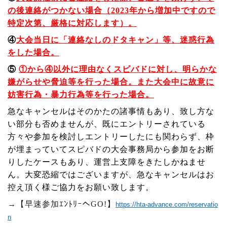
の後連絡がつかない場合（2023年から増加中ですので
特定次第、厳格に対応します）。
④
大会当日に「連絡なしのドタキャン」等、迷惑行為
をした場合。
⑤
①から④以外に理由なくスピバドに対し、明らかな
嫌がらせや脅迫等を行った場合。また大会中に故意に
妨害行為・暴力行為等を行った場合。
急なキャンセルはそのかたの諸事情もあり、致し方な
い部分も否めませんが、既にエントリーされている
方々や参加を検討しエントリーしたにも関わらず、枠
が埋まっていてスピバドの大会事務局から参加をお断
りしたケースもあり、運営上支障をきたしかねませ
ん。大変恐縮ではございますが、急なキャンセルはお
控え頂く様ご協力をお願い致します。
→【早速参加ｴﾝﾄﾘｰへGO!】
https://hta-advance.com/reservatio
n