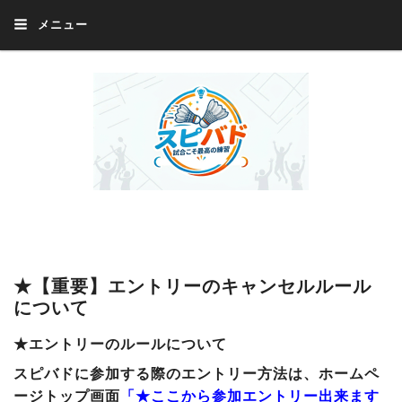
メニュー
Welcome 『スピバド』‼️『スピバド』は、バドミントン大会をほぼ毎週開催
中！ 誰でも、気軽に、好きな時に、エントリー出来ます。年齢・性別・居住
地・国籍等一切不問。体にハンデがあるかたの参加もOK。
★【重要】エントリーのキャンセルルール
について
★エントリーのルールについて
スピバドに参加する際のエントリー方法は、ホームペ
ージトップ画面
「★ここから参加エントリー出来ます