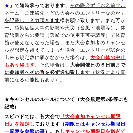
★」
で随時承っております
。
その際必ず「お名前フル
ネーム・ご連絡先・どの大会へのエントリーなのか」
を記載し、入力頂きます
様お願い致します。また
万が
一、感染症拡大等の影響や天災（台風・地震等）、体
育館側からの要請（選挙での使用不可要請等）で体育
館が使えなくなった場合、また大会参加者のキャンセ
ルが想定を超えてしまった場合、エントリーが試合の
出来る規定数に届かなかった場合は、
大会自体の中止
もあり得ます
。その場合は、
大会開催日の６日前まで
に参加者へその旨を必ず通知致します
（状況により直
前になる可能性もあり）。
★キャンセルのルールについて（大会規定第2条等にも
記載)
スピバドでは、各大会で
『大会参加キャンセル期限
日』を設定
しております
（
期限日はキャンセル期限日
一覧表を参照の事
）。
もし
キャンセル期限日を過ぎて