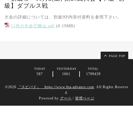
級】ダブルス戦
大会の詳細については、別途HP内添付資料を参照下さい。
11月の大会①狭山.pdf
(0.19MB)
PAGE TOP
TODAY
YESTERDAY
TOTAL
587
1661
1799439
©2026
『スピバド』 https://www.hta-advance.com
. All Rights Reserve
d.
Powered by
グーペ
/
管理ページ