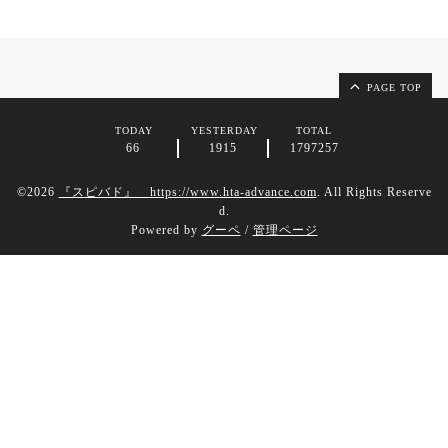
PAGE TOP
TODAY
YESTERDAY
TOTAL
66
1915
1797257
©2026
『スピバド』 https://www.hta-advance.com
. All Rights Reserve
d.
Powered by
グーペ
/
管理ページ