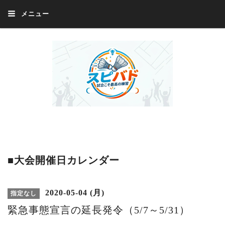
メニュー
Welcome 『スピバド』‼️『スピバド』は、バドミントン大会をほぼ毎週開催
中！ 誰でも、気軽に、好きな時に、エントリー出来ます。年齢・性別・居住
地・国籍等一切不問。体にハンデがあるかたの参加もOK。
■大会開催日カレンダー
2020-05-04 (月)
指定なし
緊急事態宣言の延長発令（5/7～5/31）