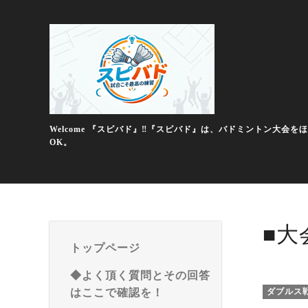
Welcome 『スピバド』‼️『スピバド』は、バドミントン
OK。
■大
トップページ
◆よく頂く質問とその回答
はここで確認を！
ダブルス