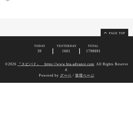
PAGE TOP
TODAY
YESTERDAY
TOTAL
39
1661
1798891
©2026
『スピバド』 https://www.hta-advance.com
. All Rights Reserve
d.
Powered by
グーペ
/
管理ページ