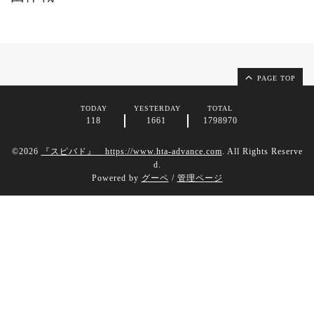
PAGE TOP
TODAY
YESTERDAY
TOTAL
118
1661
1798970
©2026
『スピバド』 https://www.hta-advance.com
. All Rights Reserve
d.
Powered by
グーペ
/
管理ページ