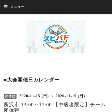
メニュー
Welcome 『スピバド』‼️『スピバド』は、バドミントン大会をほぼ毎週開催
中！ 誰でも、気軽に、好きな時に、エントリー出来ます。年齢・性別・居住
地・国籍等一切不問。体にハンデがあるかたの参加もOK。
■大会開催日カレンダー
2020-11-15 (日) ～ 2020-11-15 (日)
団体戦
所沢市 13:00～17:00 【中級者限定】チーム
団体戦