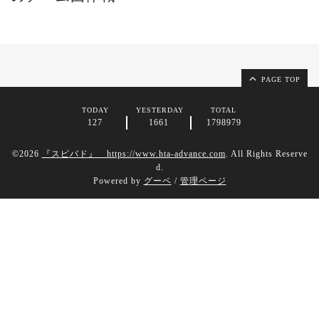
PAGE TOP
TODAY
YESTERDAY
TOTAL
127
1661
1798979
©2026
『スピバド』 https://www.hta-advance.com
. All Rights Reserve
d.
Powered by
グーペ
/
管理ページ