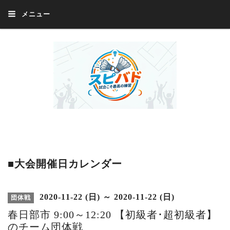
メニュー
Welcome 『スピバド』‼️『スピバド』は、バドミントン大会をほぼ毎週開催
中！ 誰でも、気軽に、好きな時に、エントリー出来ます。年齢・性別・居住
地・国籍等一切不問。体にハンデがあるかたの参加もOK。
■大会開催日カレンダー
2020-11-22 (日) ～ 2020-11-22 (日)
団体戦
春日部市 9:00～12:20 【初級者･超初級者】
のチーム団体戦