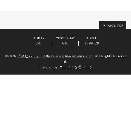
PAGE TOP
TODAY
YESTERDAY
TOTAL
241
636
1799729
©2026
『スピバド』 https://www.hta-advance.com
. All Rights Reserve
d.
Powered by
グーペ
/
管理ページ