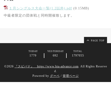
１月シングルス大会一覧(1.2以外).pdf
(0.15MB)
中級者限定の団体戦と同時開催致します。
PAGE TOP
TODAY
YESTERDAY
TOTAL
1779
692
1797055
©2026
『スピバド』 https://www.hta-advance.com
. All Rights Reserve
d.
Powered by
グーペ
/
管理ページ