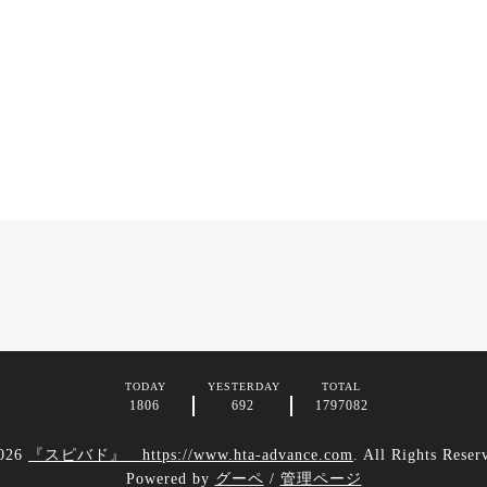
TODAY
YESTERDAY
TOTAL
1806
692
1797082
026
『スピバド』 https://www.hta-advance.com
. All Rights Reser
Powered by
グーペ
/
管理ページ