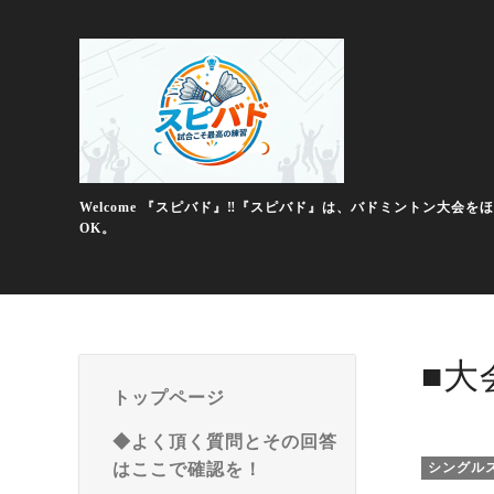
Welcome 『スピバド』‼️『スピバド』は、バドミントン
OK。
■大
トップページ
◆よく頂く質問とその回答
はここで確認を！
シングル