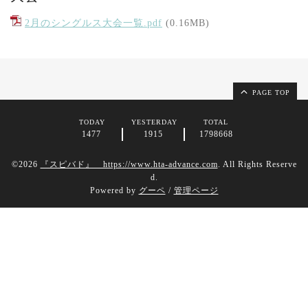
2月のシングルス大会一覧.pdf
(0.16MB)
PAGE TOP
TODAY
YESTERDAY
TOTAL
1477
1915
1798668
©2026
『スピバド』 https://www.hta-advance.com
. All Rights Reserve
d.
Powered by
グーペ
/
管理ページ