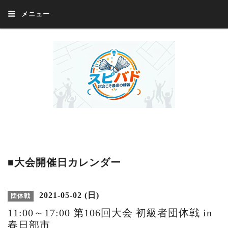
メニュー
Welcome 『スピバド』‼️『スピバド』は、バドミントン大会をほぼ毎週開催
中！ 誰でも、気軽に、好きな時に、エントリー出来ます。年齢・性別・居住
地・国籍等一切不問。体にハンデがあるかたの参加もOK。
■大会開催日カレンダー
2021-05-02 (日)
団体戦
11:00～17:00 第106回大会 初級者団体戦 in
春日部市