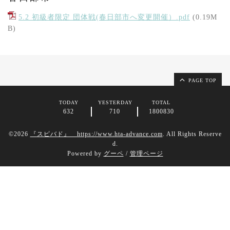
5.2 初級者限定 団体戦(春日部市へ変更開催）.pdf
(0.19M
B)
PAGE TOP
TODAY
YESTERDAY
TOTAL
632
710
1800830
©2026
『スピバド』 https://www.hta-advance.com
. All Rights Reserve
d.
Powered by
グーペ
/
管理ページ