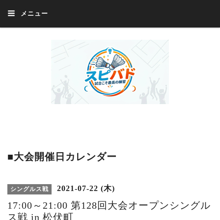
メニュー
Welcome 『スピバド』‼️『スピバド』は、バドミントン大会をほぼ毎週開催
中！ 誰でも、気軽に、好きな時に、エントリー出来ます。年齢・性別・居住
地・国籍等一切不問。体にハンデがあるかたの参加もOK。
■大会開催日カレンダー
2021-07-22 (木)
シングルス戦
17:00～21:00 第128回大会オープンシングル
ス戦 in 松伏町