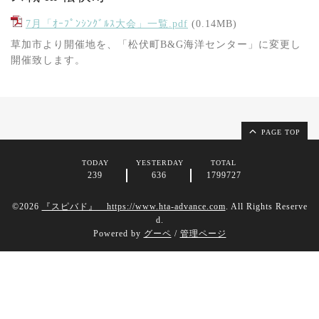
7月「ｵｰﾌﾟﾝｼﾝｸﾞﾙｽ大会」一覧.pdf
(0.14MB)
草加市より開催地を、「松伏町B&G海洋センター」に変更し
開催致します。
PAGE TOP
TODAY
YESTERDAY
TOTAL
239
636
1799727
©2026
『スピバド』 https://www.hta-advance.com
. All Rights Reserve
d.
Powered by
グーペ
/
管理ページ