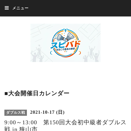
メニュー
Welcome 『スピバド』‼️『スピバド』は、バドミントン大会をほぼ毎週開催
中！ 誰でも、気軽に、好きな時に、エントリー出来ます。年齢・性別・居住
地・国籍等一切不問。体にハンデがあるかたの参加もOK。
■大会開催日カレンダー
2021-10-17 (日)
ダブルス戦
9:00～13:00 第150回大会初中級者ダブルス
戦 in 狭山市