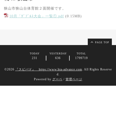
狭山市狭山台体育館２面開催です。
10月「ﾀﾞﾌﾞﾙｽ大会」一覧①.pdf
(0.15MB)
PAGE TOP
TODAY
YESTERDAY
TOTAL
231
636
1799719
©2026
『スピバド』 https://www.hta-advance.com
. All Rights Reserve
d.
Powered by
グーペ
/
管理ページ