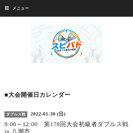
メニュー
Welcome 『スピバド』‼️『スピバド』は、バドミントン大会をほぼ毎週開催
中！ 誰でも、気軽に、好きな時に、エントリー出来ます。年齢・性別・居住
地・国籍等一切不問。体にハンデがあるかたの参加もOK。
■大会開催日カレンダー
2022-01-30 (日)
ダブルス戦
9:00～12:00 第178回大会初級者ダブルス戦
in 八潮市