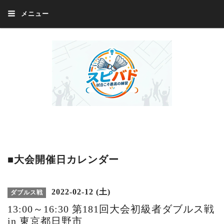
メニュー
Welcome 『スピバド』‼️『スピバド』は、バドミントン大会をほぼ毎週開催
中！ 誰でも、気軽に、好きな時に、エントリー出来ます。年齢・性別・居住
地・国籍等一切不問。体にハンデがあるかたの参加もOK。
■大会開催日カレンダー
2022-02-12 (土)
ダブルス戦
13:00～16:30 第181回大会初級者ダブルス戦
in 東京都日野市