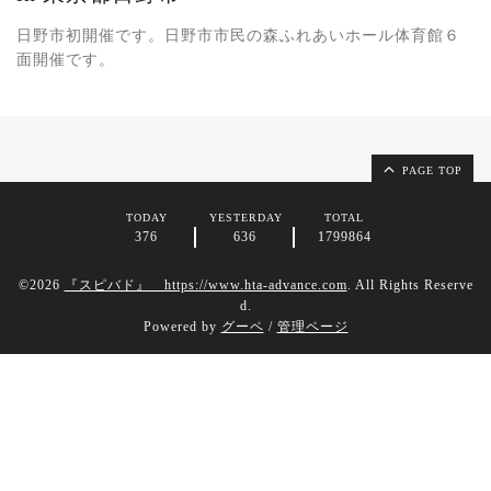
日野市初開催です。日野市市民の森ふれあいホール体育館６
面開催です。
PAGE TOP
TODAY
YESTERDAY
TOTAL
376
636
1799864
©2026
『スピバド』 https://www.hta-advance.com
. All Rights Reserve
d.
Powered by
グーペ
/
管理ページ