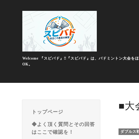
Welcome 『スピバド』‼️『スピバド』は、バドミントン
OK。
■大
トップページ
◆よく頂く質問とその回答
はここで確認を！
ダブルス