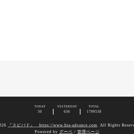
TODAY
YESTERDAY
TOTAL
50
636
1799538
026
『スピバド』 https://www.hta-advance.com
. All Rights Reser
Powered by
グーペ
/
管理ページ