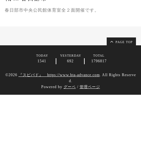
春日部市中央公民館体育室全２面開催です。
PAGE TOP
TODAY
YESTERDAY
TOTAL
1541
692
1796817
©2026
『スピバド』 https://www.hta-advance.com
. All Rights Reserve
d.
Powered by
グーペ
/
管理ページ