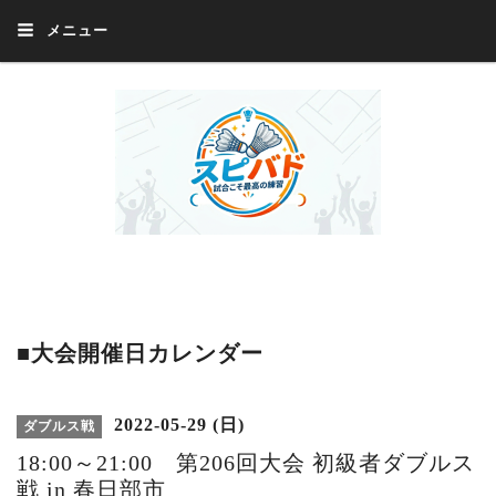
メニュー
Welcome 『スピバド』‼️『スピバド』は、バドミントン大会をほぼ毎週開催
中！ 誰でも、気軽に、好きな時に、エントリー出来ます。年齢・性別・居住
地・国籍等一切不問。体にハンデがあるかたの参加もOK。
■大会開催日カレンダー
2022-05-29 (日)
ダブルス戦
18:00～21:00 第206回大会 初級者ダブルス
戦 in 春日部市