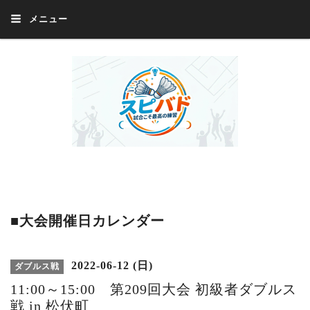
メニュー
Welcome 『スピバド』‼️『スピバド』は、バドミントン大会をほぼ毎週開催
中！ 誰でも、気軽に、好きな時に、エントリー出来ます。年齢・性別・居住
地・国籍等一切不問。体にハンデがあるかたの参加もOK。
■大会開催日カレンダー
2022-06-12 (日)
ダブルス戦
11:00～15:00 第209回大会 初級者ダブルス
戦 in 松伏町