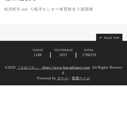
松伏町B and G海洋センター体育館全３面開催
PAGE TOP
TODAY
YESTERDAY
TOTAL
1188
1915
1798379
©2026
『スピバド』 https://www.hta-advance.com
. All Rights Reserve
d.
Powered by
グーペ
/
管理ページ