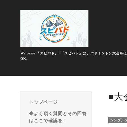
Welcome 『スピバド』‼️『スピバド』は、バドミントン
OK。
■大
トップページ
◆よく頂く質問とその回答
はここで確認を！
シングル