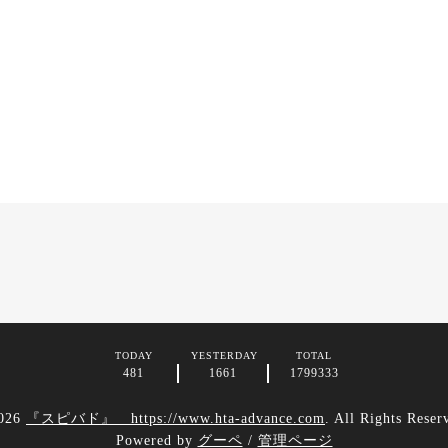
TODAY
YESTERDAY
TOTAL
481
1661
1799333
026
『スピバド』 https://www.hta-advance.com
. All Rights Reser
Powered by
グーペ
/
管理ページ