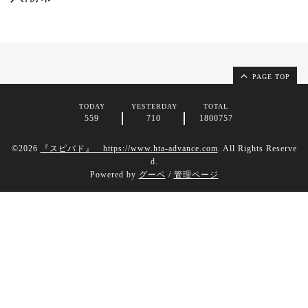
PAGE TOP
TODAY
YESTERDAY
TOTAL
559
710
1800757
©2026
『スピバド』 https://www.hta-advance.com
. All Rights Reserve
d.
Powered by
グーペ
/
管理ページ