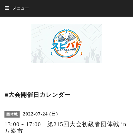
メニュー
Welcome 『スピバド』‼️『スピバド』は、バドミントン大会をほぼ毎週開催
中！ 誰でも、気軽に、好きな時に、エントリー出来ます。年齢・性別・居住
地・国籍等一切不問。体にハンデがあるかたの参加もOK。
■大会開催日カレンダー
2022-07-24 (日)
団体戦
13:00～17:00 第215回大会初級者団体戦 in
八潮市