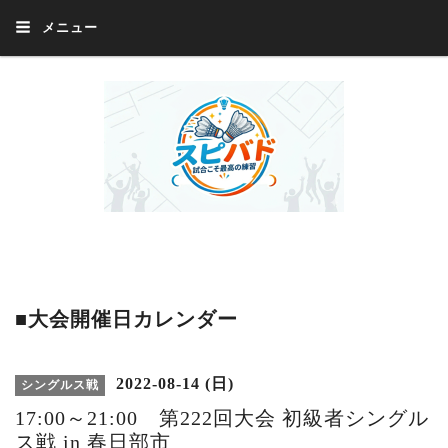
メニュー
Welcome 『スピバド』‼️『スピバド』は、バドミントン大会をほぼ毎週開催
中！ 誰でも、気軽に、好きな時に、エントリー出来ます。年齢・性別・居住
地・国籍等一切不問。体にハンデがあるかたの参加もOK。
■大会開催日カレンダー
2022-08-14 (日)
シングルス戦
17:00～21:00 第222回大会 初級者シングル
ス戦 in 春日部市