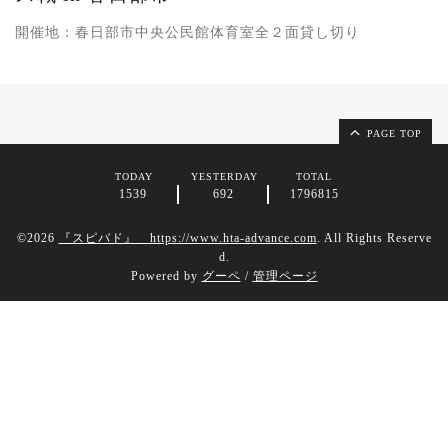
開催地：春日部市中央公民館体育室全２面貸し切り
PAGE TOP
TODAY
YESTERDAY
TOTAL
1539
692
1796815
©2026
『スピバド』 https://www.hta-advance.com
. All Rights Reserve
d.
Powered by
グーペ
/
管理ページ