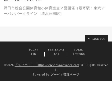
野田市総合公園体育館小体育室全２面開催（最寄駅：東武ア
ーバンパークライン 清水公園駅）
PAGE TOP
TODAY
YESTERDAY
TOTAL
116
1661
1798968
©2026
『スピバド』 https://www.hta-advance.com
. All Rights Reserve
d.
Powered by
グーペ
/
管理ページ