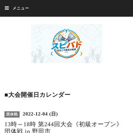
メニュー
Welcome 『スピバド』‼️『スピバド』は、バドミントン大会をほぼ毎週開催
中！ 誰でも、気軽に、好きな時に、エントリー出来ます。年齢・性別・居住
地・国籍等一切不問。体にハンデがあるかたの参加もOK。
■大会開催日カレンダー
2022-12-04 (日)
団体戦
13時～18時 第244回大会《初級オープン》
団体戦 in 野田市