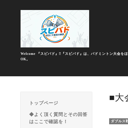
Welcome 『スピバド』‼️『スピバド』は、バドミントン
OK。
■大
トップページ
◆よく頂く質問とその回答
はここで確認を！
ダブルス