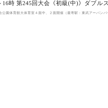
～16時 第245回大会《初級(中)》ダブルス
合公園体育館大体育室４面中、２面開催（最寄駅：東武アーバンパ