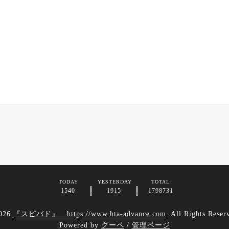
TODAY
YESTERDAY
TOTAL
1540
1915
1798731
026
『スピバド』 https://www.hta-advance.com
. All Rights Reser
Powered by
グーペ
/
管理ページ