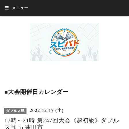
メニュー
Welcome 『スピバド』‼️『スピバド』は、バドミントン大会をほぼ毎週開催
中！ 誰でも、気軽に、好きな時に、エントリー出来ます。年齢・性別・居住
地・国籍等一切不問。体にハンデがあるかたの参加もOK。
■大会開催日カレンダー
2022-12-17 (土)
ダブルス戦
17時～21時 第247回大会《超初級》ダブル
ス戦 in 蓮田市