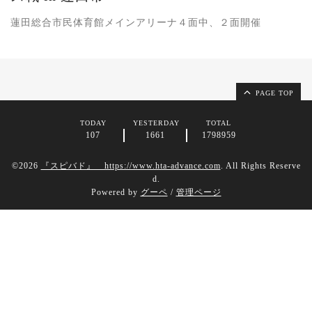
蓮田総合市民体育館メインアリーナ４面中、２面開催
PAGE TOP
TODAY
YESTERDAY
TOTAL
107
1661
1798959
©2026
『スピバド』 https://www.hta-advance.com
. All Rights Reserve
d.
Powered by
グーペ
/
管理ページ