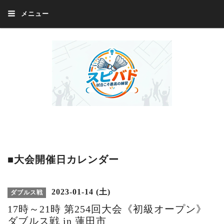
メニュー
Welcome 『スピバド』‼️『スピバド』は、バドミントン大会をほぼ毎週開催
中！ 誰でも、気軽に、好きな時に、エントリー出来ます。年齢・性別・居住
地・国籍等一切不問。体にハンデがあるかたの参加もOK。
■大会開催日カレンダー
2023-01-14 (土)
ダブルス戦
17時～21時 第254回大会《初級オープン》
ダブルス戦 in 蓮田市