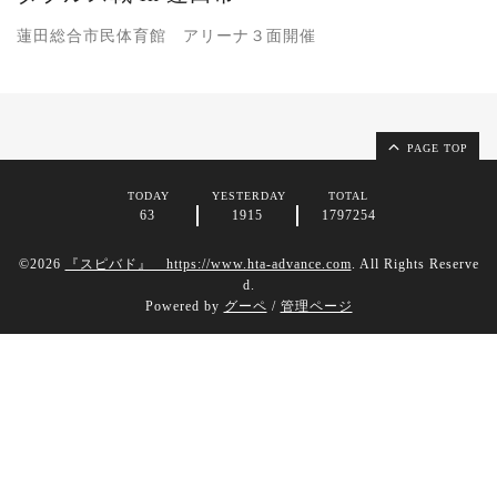
蓮田総合市民体育館 アリーナ３面開催
PAGE TOP
TODAY
YESTERDAY
TOTAL
63
1915
1797254
©2026
『スピバド』 https://www.hta-advance.com
. All Rights Reserve
d.
Powered by
グーペ
/
管理ページ