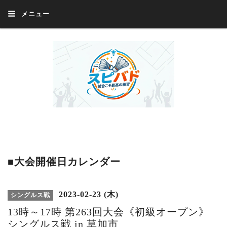
メニュー
Welcome 『スピバド』‼️『スピバド』は、バドミントン大会をほぼ毎週開催
中！ 誰でも、気軽に、好きな時に、エントリー出来ます。年齢・性別・居住
地・国籍等一切不問。体にハンデがあるかたの参加もOK。
■大会開催日カレンダー
2023-02-23 (木)
シングルス戦
13時～17時 第263回大会《初級オープン》
シングルス戦 in 草加市