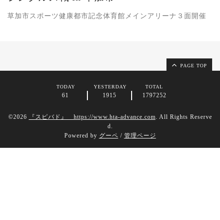
草加市スポーツ健康都市記念体育館メインアリーナ３面開催
PAGE TOP
TODAY
YESTERDAY
TOTAL
61
1915
1797252
©2026
『スピバド』 https://www.hta-advance.com
. All Rights Reserve
d.
Powered by
グーペ
/
管理ページ