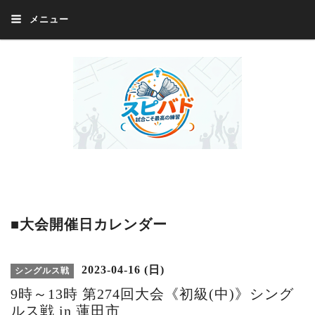
メニュー
Welcome 『スピバド』‼️『スピバド』は、バドミントン大会をほぼ毎週開催
中！ 誰でも、気軽に、好きな時に、エントリー出来ます。年齢・性別・居住
地・国籍等一切不問。体にハンデがあるかたの参加もOK。
■大会開催日カレンダー
2023-04-16 (日)
シングルス戦
9時～13時 第274回大会《初級(中)》シング
ルス戦 in 蓮田市