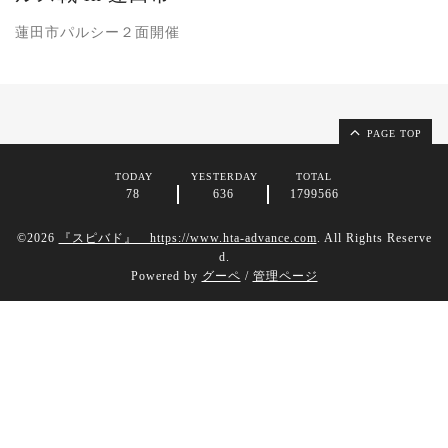
蓮田市パルシー２面開催
PAGE TOP
TODAY
YESTERDAY
TOTAL
78
636
1799566
©2026
『スピバド』 https://www.hta-advance.com
. All Rights Reserve
d.
Powered by
グーペ
/
管理ページ