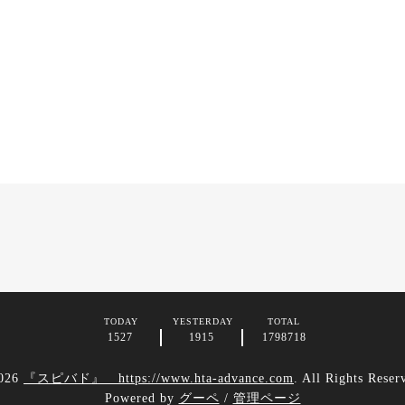
TODAY
YESTERDAY
TOTAL
1527
1915
1798718
026
『スピバド』 https://www.hta-advance.com
. All Rights Reser
Powered by
グーペ
/
管理ページ