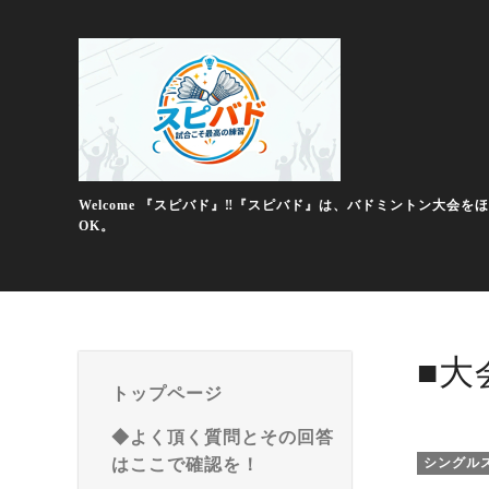
Welcome 『スピバド』‼️『スピバド』は、バドミントン
OK。
■大
トップページ
◆よく頂く質問とその回答
はここで確認を！
シングル