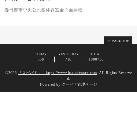
春日部市中央公民館体育室全２面開催
PAGE TOP
TODAY
YESTERDAY
TOTAL
558
710
1800756
©2026
『スピバド』 https://www.hta-advance.com
. All Rights Reserve
d.
Powered by
グーペ
/
管理ページ