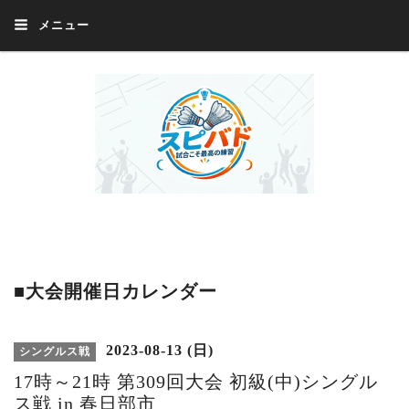
メニュー
Welcome 『スピバド』‼️『スピバド』は、バドミントン大会をほぼ毎週開催
中！ 誰でも、気軽に、好きな時に、エントリー出来ます。年齢・性別・居住
地・国籍等一切不問。体にハンデがあるかたの参加もOK。
■大会開催日カレンダー
2023-08-13 (日)
シングルス戦
17時～21時 第309回大会 初級(中)シングル
ス戦 in 春日部市