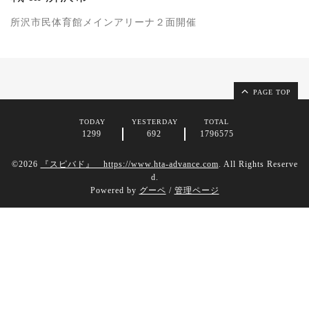
所沢市民体育館メインアリーナ２面開催
PAGE TOP
TODAY
YESTERDAY
TOTAL
1299
692
1796575
©2026
『スピバド』 https://www.hta-advance.com
. All Rights Reserve
d.
Powered by
グーペ
/
管理ページ