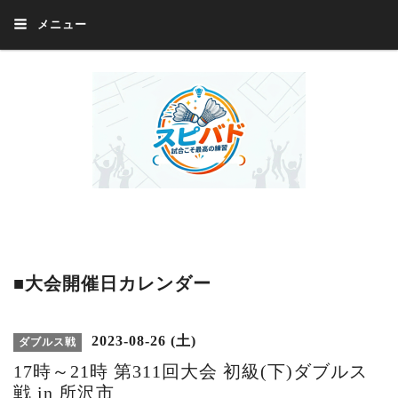
メニュー
Welcome 『スピバド』‼️『スピバド』は、バドミントン大会をほぼ毎週開催
中！ 誰でも、気軽に、好きな時に、エントリー出来ます。年齢・性別・居住
地・国籍等一切不問。体にハンデがあるかたの参加もOK。
■大会開催日カレンダー
2023-08-26 (土)
ダブルス戦
17時～21時 第311回大会 初級(下)ダブルス
戦 in 所沢市