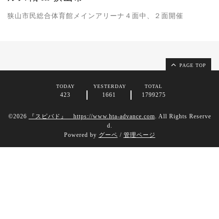
狭山市民総合体育館メインアリーナ４面中、２面開催
PAGE TOP
TODAY
YESTERDAY
TOTAL
423
1661
1799275
©2026
『スピバド』 https://www.hta-advance.com
. All Rights Reserve
d.
Powered by
グーペ
/
管理ページ