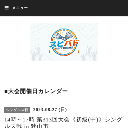
メニュー
Welcome 『スピバド』‼️『スピバド』は、バドミントン大会をほぼ毎週開催
中！ 誰でも、気軽に、好きな時に、エントリー出来ます。年齢・性別・居住
地・国籍等一切不問。体にハンデがあるかたの参加もOK。
■大会開催日カレンダー
2023-08-27 (日)
シングルス戦
14時～17時 第313回大会《初級(中)》シング
ルス戦 in 狭山市