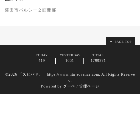
蓮田市パルシー２面開催
PAGE TOP
TODAY
YESTERDAY
TOTAL
419
1661
1799271
©2026
『スピバド』 https://www.hta-advance.com
. All Rights Reserve
d.
Powered by
グーペ
/
管理ページ