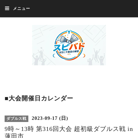
メニュー
Welcome 『スピバド』‼️『スピバド』は、バドミントン大会をほぼ毎週開催
中！ 誰でも、気軽に、好きな時に、エントリー出来ます。年齢・性別・居住
地・国籍等一切不問。体にハンデがあるかたの参加もOK。
■大会開催日カレンダー
2023-09-17 (日)
ダブルス戦
9時～13時 第316回大会 超初級ダブルス戦 in
蓮田市