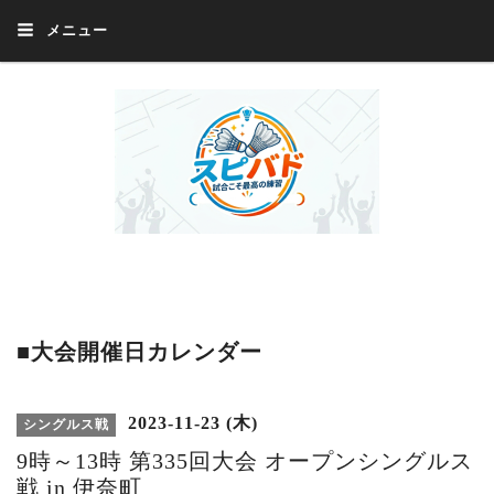
メニュー
Welcome 『スピバド』‼️『スピバド』は、バドミントン大会をほぼ毎週開催
中！ 誰でも、気軽に、好きな時に、エントリー出来ます。年齢・性別・居住
地・国籍等一切不問。体にハンデがあるかたの参加もOK。
■大会開催日カレンダー
2023-11-23 (木)
シングルス戦
9時～13時 第335回大会 オープンシングルス
戦 in 伊奈町