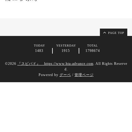
PAGE TOP
TODAY
YESTERDAY
TOTAL
1483
1915
1798674
©2026
『スピバド』 https://www.hta-advance.com
. All Rights Reserve
d.
Powered by
グーペ
/
管理ページ