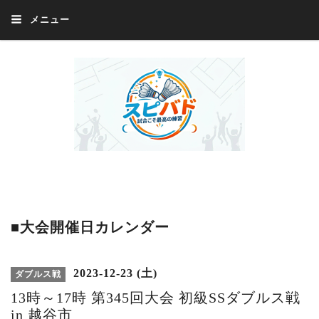
メニュー
Welcome 『スピバド』‼️『スピバド』は、バドミントン大会をほぼ毎週開催
中！ 誰でも、気軽に、好きな時に、エントリー出来ます。年齢・性別・居住
地・国籍等一切不問。体にハンデがあるかたの参加もOK。
■大会開催日カレンダー
2023-12-23 (土)
ダブルス戦
13時～17時 第345回大会 初級SSダブルス戦
in 越谷市