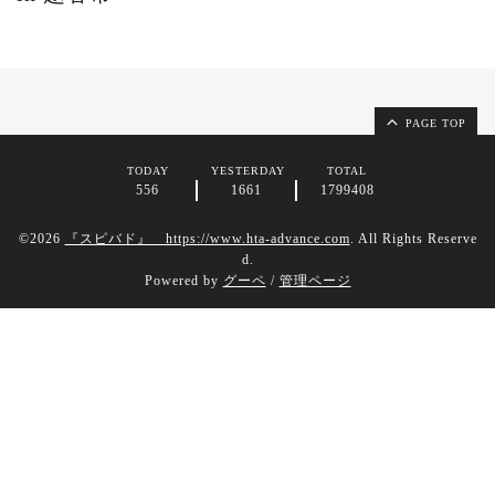
PAGE TOP
TODAY
YESTERDAY
TOTAL
556
1661
1799408
©2026
『スピバド』 https://www.hta-advance.com
. All Rights Reserve
d.
Powered by
グーペ
/
管理ページ