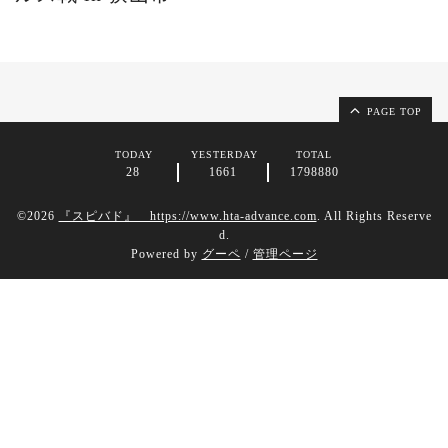
PAGE TOP
TODAY
YESTERDAY
TOTAL
28
1661
1798880
©2026
『スピバド』 https://www.hta-advance.com
. All Rights Reserve
d.
Powered by
グーペ
/
管理ページ