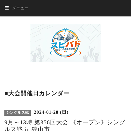
メニュー
Welcome 『スピバド』‼️『スピバド』は、バドミントン大会をほぼ毎週開催
中！ 誰でも、気軽に、好きな時に、エントリー出来ます。年齢・性別・居住
地・国籍等一切不問。体にハンデがあるかたの参加もOK。
■大会開催日カレンダー
2024-01-28 (日)
シングルス戦
9月～13時 第356回大会 《オープン》シング
ルス戦 in 狭山市