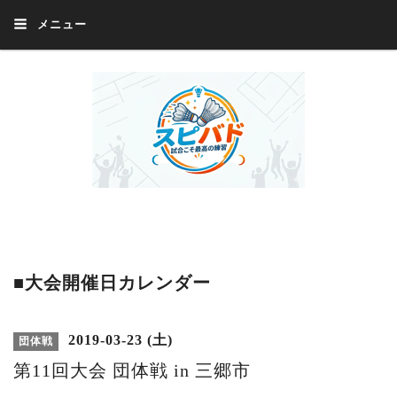
メニュー
Welcome 『スピバド』‼️『スピバド』は、バドミントン大会をほぼ毎週開催
中！ 誰でも、気軽に、好きな時に、エントリー出来ます。年齢・性別・居住
地・国籍等一切不問。体にハンデがあるかたの参加もOK。
■大会開催日カレンダー
2019-03-23 (土)
団体戦
第11回大会 団体戦 in 三郷市