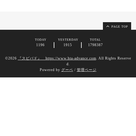
PAGE TOP
TODAY
YESTERDAY
TOTAL
1196
1915
1798387
©2026
『スピバド』 https://www.hta-advance.com
. All Rights Reserve
d.
Powered by
グーペ
/
管理ページ