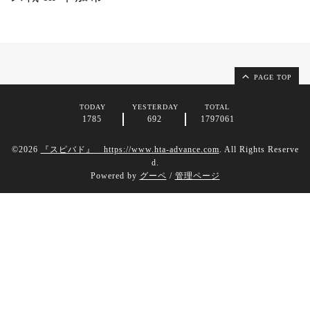
PAGE TOP
TODAY
YESTERDAY
TOTAL
1785
692
1797061
©2026
『スピバド』 https://www.hta-advance.com
. All Rights Reserve
d.
Powered by
グーペ
/
管理ページ