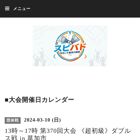
メニュー
Welcome 『スピバド』‼️『スピバド』は、バドミントン大会をほぼ毎週開催
中！ 誰でも、気軽に、好きな時に、エントリー出来ます。年齢・性別・居住
地・国籍等一切不問。体にハンデがあるかたの参加もOK。
■大会開催日カレンダー
2024-03-10 (日)
団体戦
13時～17時 第370回大会 《超初級》ダブル
ス戦 in 草加市