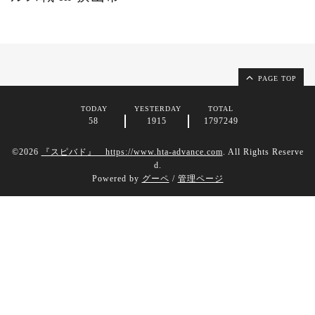
PAGE TOP
TODAY
YESTERDAY
TOTAL
58
1915
1797249
©2026
『スピバド』 https://www.hta-advance.com
. All Rights Reserve
d.
Powered by
グーペ
/
管理ページ