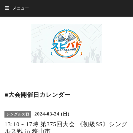
メニュー
Welcome 『スピバド』‼️『スピバド』は、バドミントン大会をほぼ毎週開催
中！ 誰でも、気軽に、好きな時に、エントリー出来ます。年齢・性別・居住
地・国籍等一切不問。体にハンデがあるかたの参加もOK。
■大会開催日カレンダー
2024-03-24 (日)
シングルス戦
13:10～17時 第375回大会 《初級SS》シング
ルス戦 in 狭山市