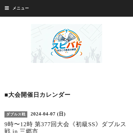
メニュー
Welcome 『スピバド』‼️『スピバド』は、バドミントン大会をほぼ毎週開催
中！ 誰でも、気軽に、好きな時に、エントリー出来ます。年齢・性別・居住
地・国籍等一切不問。体にハンデがあるかたの参加もOK。
■大会開催日カレンダー
2024-04-07 (日)
ダブルス戦
9時〜12時 第377回大会《初級SS》ダブルス
戦 in 三郷市