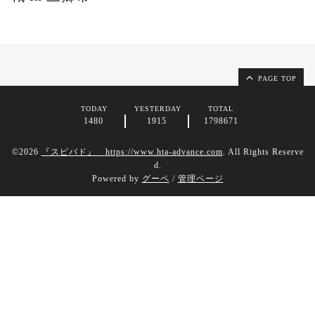
PAGE TOP
TODAY
YESTERDAY
TOTAL
1480
1915
1798671
©2026
『スピバド』 https://www.hta-advance.com
. All Rights Reserve
d.
Powered by
グーペ
/
管理ページ