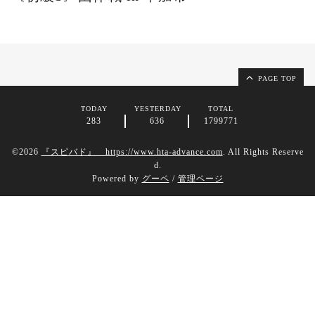
PAGE TOP
TODAY
YESTERDAY
TOTAL
283
636
1799771
©2026
『スピバド』 https://www.hta-advance.com
. All Rights Reserve
d.
Powered by
グーペ
/
管理ページ