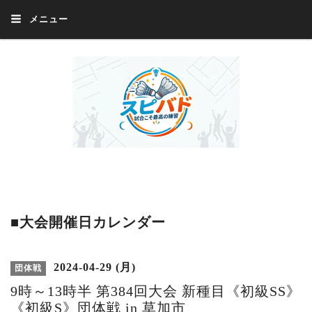
メニュー
Welcome 『スピバド』‼️『スピバド』は、バドミントン大会をほぼ毎週開催
中！ 誰でも、気軽に、好きな時に、エントリー出来ます。年齢・性別・居住
地・国籍等一切不問。体にハンデがあるかたの参加もOK。
■大会開催日カレンダー
2024-04-29 (月)
団体戦
9時～13時半 第384回大会 新種目《初級SS》
《初級S》団体戦 in 草加市