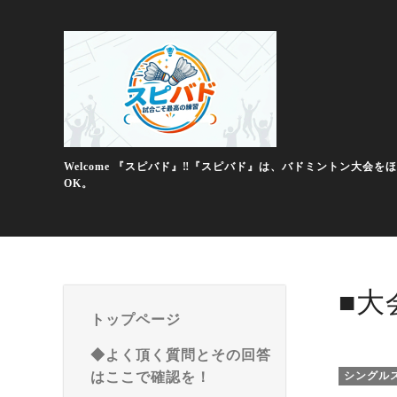
Welcome 『スピバド』‼️『スピバド』は、バドミントン
OK。
■大
トップページ
◆よく頂く質問とその回答
はここで確認を！
シングル