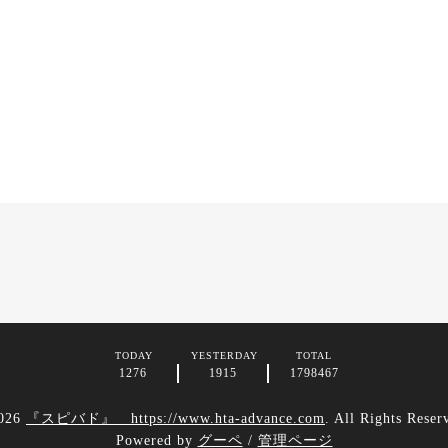
TODAY
YESTERDAY
TOTAL
1276
1915
1798467
026
『スピバド』 https://www.hta-advance.com
. All Rights Reser
Powered by
グーペ
/
管理ページ