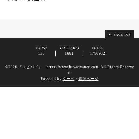
PAGE TOP
TODAY
YESTERDAY
TOTAL
130
1661
1798982
©2026
『スピバド』 https://www.hta-advance.com
. All Rights Reserve
d.
Powered by
グーペ
/
管理ページ