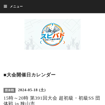
メニュー
Welcome 『スピバド』‼️『スピバド』は、バドミントン大会をほぼ毎週開催
中！ 誰でも、気軽に、好きな時に、エントリー出来ます。年齢・性別・居住
地・国籍等一切不問。体にハンデがあるかたの参加もOK。
■大会開催日カレンダー
2024-05-18 (土)
団体戦
15時～20時 第391回大会 超初級・初級SS 団
体戦 in 狭山市