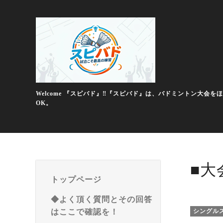
Welcome 『スピバド』‼️『スピバド』は、バドミントン
OK。
■大
トップページ
◆よく頂く質問とその回答
はここで確認を！
シングル