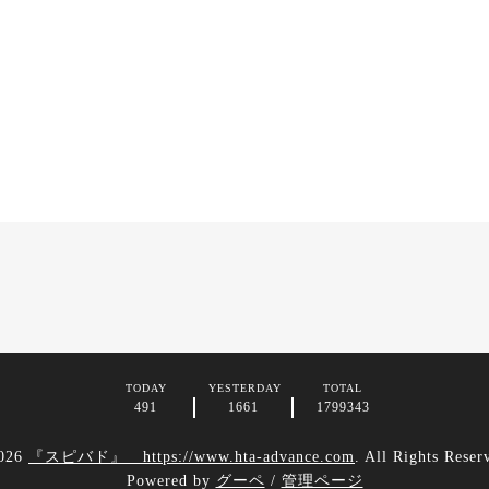
TODAY
YESTERDAY
TOTAL
491
1661
1799343
026
『スピバド』 https://www.hta-advance.com
. All Rights Reser
Powered by
グーペ
/
管理ページ