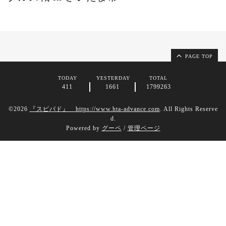
PAGE TOP
TODAY
YESTERDAY
TOTAL
411
1661
1799263
©2026
『スピバド』 https://www.hta-advance.com
. All Rights Reserve
d.
Powered by
グーペ
/
管理ページ