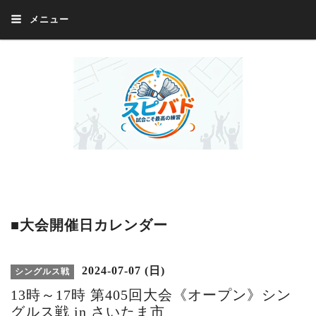
メニュー
Welcome 『スピバド』‼️『スピバド』は、バドミントン大会をほぼ毎週開催
中！ 誰でも、気軽に、好きな時に、エントリー出来ます。年齢・性別・居住
地・国籍等一切不問。体にハンデがあるかたの参加もOK。
■大会開催日カレンダー
2024-07-07 (日)
シングルス戦
13時～17時 第405回大会《オープン》シン
グルス戦 in さいたま市