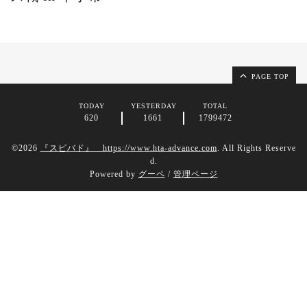
PAGE TOP
TODAY
YESTERDAY
TOTAL
620
1661
1799472
©2026
『スピバド』 https://www.hta-advance.com
. All Rights Reserve
d.
Powered by
グーペ
/
管理ページ