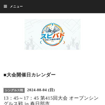
メニュー
Welcome 『スピバド』‼️『スピバド』は、バドミントン大会をほぼ毎週開催
中！ 誰でも、気軽に、好きな時に、エントリー出来ます。年齢・性別・居住
地・国籍等一切不問。体にハンデがあるかたの参加もOK。
■大会開催日カレンダー
2024-08-04 (日)
シングルス戦
13：45～17：45 第415回大会 オープンシン
グルス戦 in 春日部市