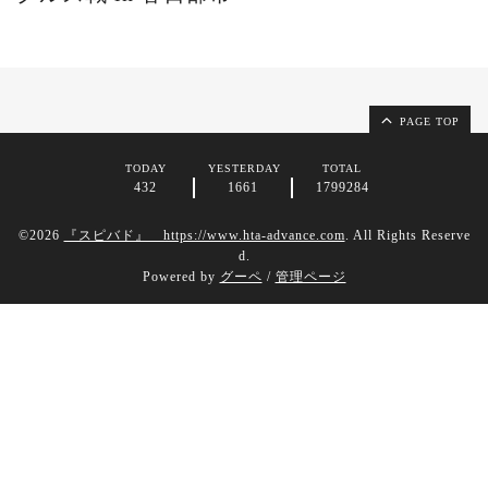
PAGE TOP
TODAY
YESTERDAY
TOTAL
432
1661
1799284
©2026
『スピバド』 https://www.hta-advance.com
. All Rights Reserve
d.
Powered by
グーペ
/
管理ページ