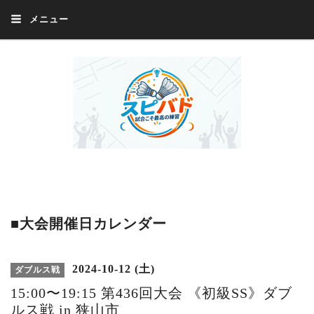
メニュー
Welcome 『スピバド』‼️『スピバド』は、バドミントン大会をほぼ毎週開催
中！ 誰でも、気軽に、好きな時に、エントリー出来ます。年齢・性別・居住
地・国籍等一切不問。体にハンデがあるかたの参加もOK。
■大会開催日カレンダー
2024-10-12 (土)
ダブルス戦
15:00〜19:15 第436回大会 《初級SS》ダブ
ルス戦 in 狭山市