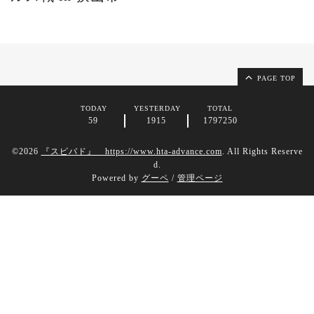
PAGE TOP
TODAY
YESTERDAY
TOTAL
59
1915
1797250
©2026
『スピバド』 https://www.hta-advance.com
. All Rights Reserve
d.
Powered by
グーペ
/
管理ページ