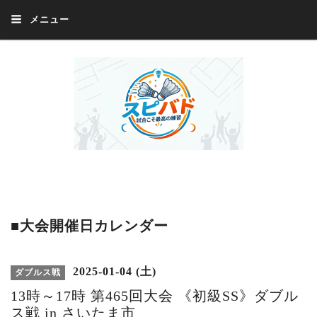
メニュー
Welcome 『スピバド』‼️『スピバド』は、バドミントン大会をほぼ毎週開催
中！ 誰でも、気軽に、好きな時に、エントリー出来ます。年齢・性別・居住
地・国籍等一切不問。体にハンデがあるかたの参加もOK。
■大会開催日カレンダー
2025-01-04 (土)
ダブルス戦
13時～17時 第465回大会 《初級SS》ダブル
ス戦 in さいたま市