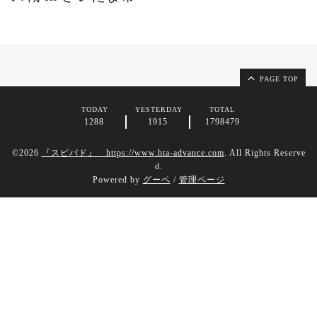
PAGE TOP
TODAY
YESTERDAY
TOTAL
1288
1915
1798479
©2026
『スピバド』 https://www.hta-advance.com
. All Rights Reserve
d.
Powered by
グーペ
/
管理ページ